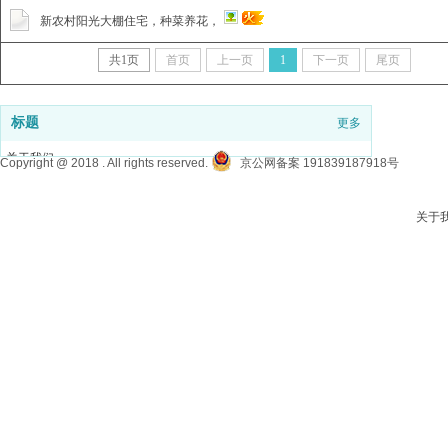
新农村阳光大棚住宅，种菜养花，
共
1
页
首页
上一页
1
下一页
尾页
标题
更多
关于我们
Copyright @ 2018 . All rights reserved.
京公网备案 191839187918号
意见反馈
联系我们
关于
发帖说明