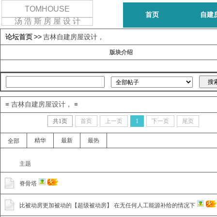
TOMHOUSE
首页
自建
汤 浩 斯 房 屋 设 计
论坛首页
>>
吉林自建房屋设计，
三层/别墅设计
四层以上房
版块介绍
≡ 吉林自建房屋设计， ≡
共
1
页
首页
上一页
1
下一页
尾页
精华
最新
最热
全部
主题
脊骨塔
比被动房更加被动的【超级被动房】 在无任何人工能源补给的情况下