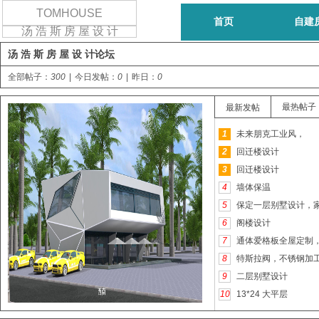
TOMHOUSE
首页
自建
汤 浩 斯 房 屋 设 计
汤 浩 斯 房 屋 设 计论坛
三层/别墅设计
四层以上房
全部帖子：
300
|
今日发帖：
0
|
昨日：
0
最热帖子
最新发帖
1
未来朋克工业风，
2
回迁楼设计
3
回迁楼设计
4
墙体保温
5
保定一层别墅设计，
6
阁楼设计
7
通体爱格板全屋定制
8
特斯拉阀，不锈钢加工15
9
二层别墅设计
10
13*24 大平层