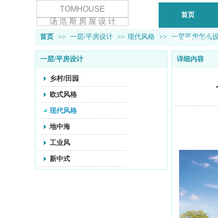
TOMHOUSE
首页
汤 浩 斯 房 屋 设 计
首页
>>
一层/平房设计
>>
现代风格
>>
一层平房怎么
三层/别墅设计
一层/平房设计
详细内容
乡村/田园
欧式风格
现代风格
地中海
工业风
新中式