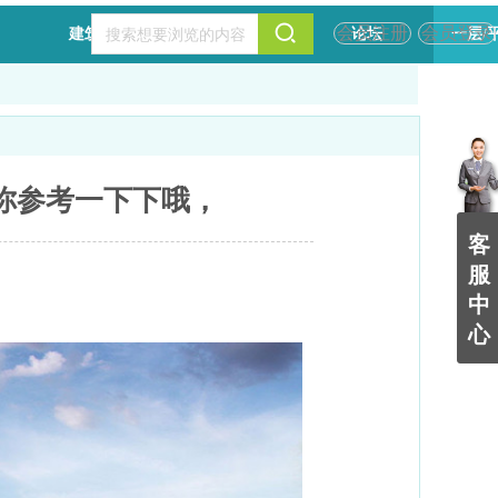
会员注册
会员登录
建筑设计
规划设计
论坛
一层/
你参考一下下哦，
客
服
中
心