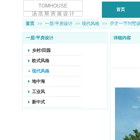
TOMHOUSE
首页
汤 浩 斯 房 屋 设 计
首页
>>
一层/平房设计
>>
现代风格
>>
保定一层别墅
三层/别墅设计
一层/平房设计
详细内容
乡村/田园
欧式风格
现代风格
地中海
工业风
新中式