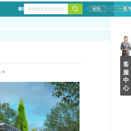
会员注册
会员登录
建筑设计
规划设计
论坛
一层/
客
服
：6
中
心